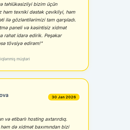
və təhlükəsizliyi bizim üçün
az həm texniki dəstək çevikliyi, həm
ti ilə gözləntilərimizi tam qarşıladı.
mə paneli və kəsintisiz xidmət
a rahat idarə edirik. Peşəkar
sə tövsiyə edirəm!"
iqlənmiş müştəri
ova
30 Jan 2026
 və etibarlı hosting axtarırdıq.
 həm də xidmət baxımından bizi