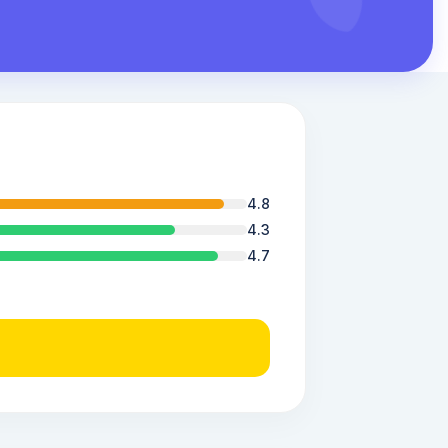
4.8
4.3
4.7