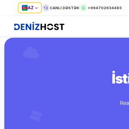
AZ
CANLI DƏSTƏK
+994702634483
İs
Real