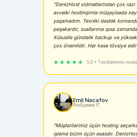
"DenizHost xidmətlərindən çox razı 
əvvəlki hostinqimlə müqayisədə xeyli
yaşamadım. Texniki dəstək komanda
peşəkardır, suallarıma qısa zamanda
Xüsusilə gündəlik backup və yüksə
çox önəmlidir. Hər kəsə tövsiyə edi
★★★★★
5.0 • Təsdiqlənmiş müştə
Emil Nəcəfov
ProSystem IT
"Müştərilərimiz üçün hosting seçərkən
işləmə bizim üçün əsasdır. DenizH