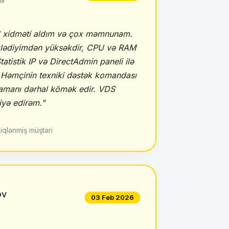
 xidməti aldım və çox məmnunam.
zlədiyimdən yüksəkdir, CPU və RAM
 Statistik IP və DirectAdmin paneli ilə
. Həmçinin texniki dəstək komandası
zamanı dərhal kömək edir. VDS
iyə edirəm."
iqlənmiş müştəri
ov
03 Feb 2026