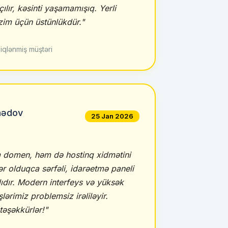
çılır, kəsinti yaşamamışıq. Yerli
zim üçün üstünlükdür."
iqlənmiş müştəri
ədov
25 Jan 2026
 domen, həm də hostinq xidmətini
r olduqca sərfəli, idarəetmə paneli
lıdır. Modern interfeys və yüksək
ərimiz problemsiz irəliləyir.
əşəkkürlər!"