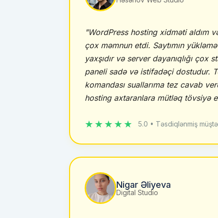
"WordPress hosting xidməti aldım və
çox məmnun etdi. Saytımın yükləmə s
yaxşıdır və server dayanıqlığı çox st
paneli sadə və istifadəçi dostudur. 
komandası suallarıma tez cavab ver
hosting axtaranlara mütləq tövsiyə e
★★★★★
5.0 • Təsdiqlənmiş müştə
Nigar Əliyeva
Digital Studio