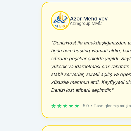
Azər Mehdiyev
Azimgroup MMC
"DenizHost ilə əməkdaşlığımızdan ta
üçün həm hostinq xidməti aldıq, hə
sıfırdan peşəkar şəkildə yığıldı. Sayt
yüksək və idarəetməsi çox rahatdır. 
stabil serverlər, sürətli açılış və ope
xüsusilə məmnun etdi. Keyfiyyətli x
DenizHost etibarlı seçimdir."
★★★★★
5.0 • Təsdiqlənmiş müştə