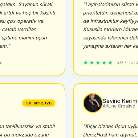
qaldım. Saytımın sürəti
"Layihələrimizin sürəti 
 artdı və heç bir kəsinti
prioritetdir. denizhost.
sı çox operativ və
də infrastruktur keyfiyyə
 cavab verdilər.
Xüsusilə modern idarəet
k uptime mənim üçün
sayəsində işlərimizi dah
rəm."
yanaşma axtaran hər kə
★★★★★
ri
5.0 • Təsd
Sevinc Kərim
30 Jan 2026
ArtLine Creative
 təhlükəsizlik və stabil
"Kiçik biznes üçün uyğun
ost bu mövzuda özünü
DenizHost həm qiymət,