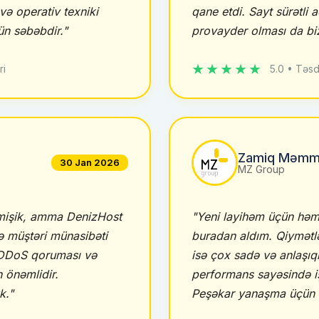
və operativ texniki
qane etdi. Sayt sürətli a
n səbəbdir."
provayder olması da bi
★★★★★
ri
5.0 • Təsd
Zamiq Məmm
30 Jan 2026
MZ Group
ləmişik, amma DenizHost
"Yeni layihəm üçün həm
ə müştəri münasibəti
buradan aldım. Qiymətlə
. DDoS qoruması və
isə çox sadə və anlaşıq
 önəmlidir.
performans sayəsində işl
k."
Peşəkar yanaşma üçün t