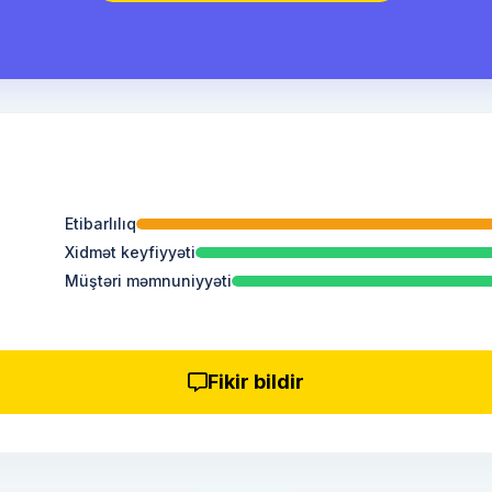
Etibarlılıq
Xidmət keyfiyyəti
Müştəri məmnuniyyəti
Fikir bildir