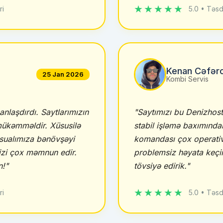
★★★★★
ri
5.0 • Təsd
Kenan Cəfər
25 Jan 2026
Kombi Servis
anlaşdırdı. Saytlarımızın
"Saytımızı bu Denizhos
mükəmməldir. Xüsusilə
stabil işləmə baxımından
 sualımıza bənövşəyi
komandası çox operativ
bizi çox məmnun edir.
problemsiz həyata keçir
n!"
tövsiyə edirik."
★★★★★
ri
5.0 • Təsd