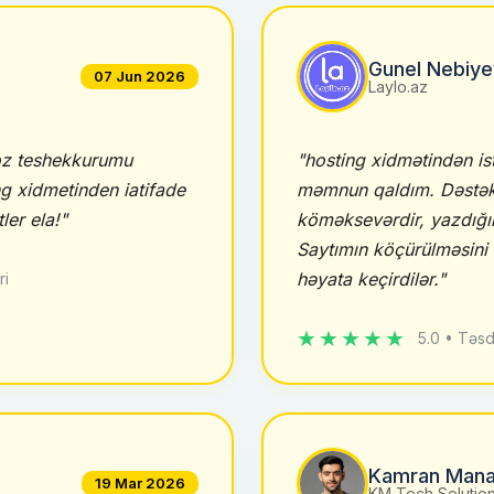
Gunel Nebiye
07 Jun 2026
Laylo.az
 oz teshekkurumu
"hosting xidmətindən is
ng xidmetinden iatifade
məmnun qaldım. Dəstək
er ela!"
köməksevərdir, yazdığım
Saytımın köçürülməsini 
həyata keçirdilər."
ri
★★★★★
5.0 • Təsd
Kamran Mana
19 Mar 2026
KM Tech Solutio