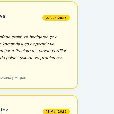
va
07 Jun 2026
tifadə etdim və həqiqətən çox
 komandası çox operativ və
 hər müraciətə tez cavab verdilər.
də pulsuz şəkildə və problemsiz
iqlənmiş müştəri
fov
19 Mar 2026
ns