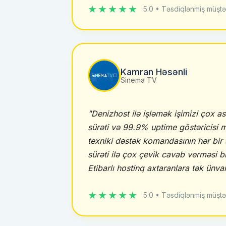
★★★★★
5.0 • Təsdiqlənmiş müştə
Kamran Həsənli
Sinema TV
"Denizhost ilə işləmək işimizi çox as
sürəti və 99.9% uptime göstəricisi 
texniki dəstək komandasının hər bir
sürəti ilə çox çevik cavab verməsi 
Etibarlı hostinq axtaranlara tək ünva
★★★★★
5.0 • Təsdiqlənmiş müştə