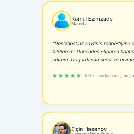
Ramal Ezimzade
Mahnitv
"Denizhost.az saytinin rehberliyine
bildirirem. Dunenden etibaren hoati
edirem. Dogurdanda suret ve qiymetl
★★★★★
5.0 • Təsdiqlənmiş müştə
Elçin Həsənov
Həsənov Web Studio