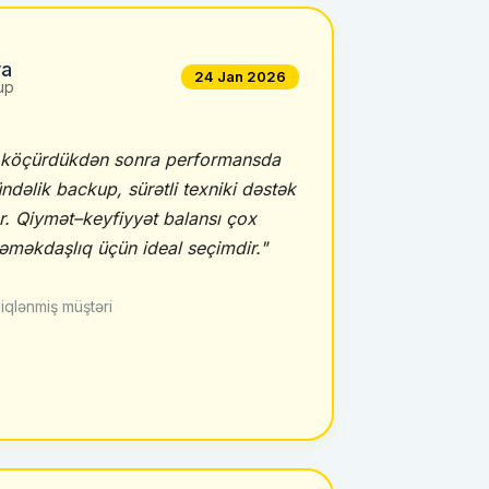
va
24 Jan 2026
up
a köçürdükdən sonra performansda
ündəlik backup, sürətli texniki dəstək
. Qiymət–keyfiyyət balansı çox
əməkdaşlıq üçün ideal seçimdir."
iqlənmiş müştəri