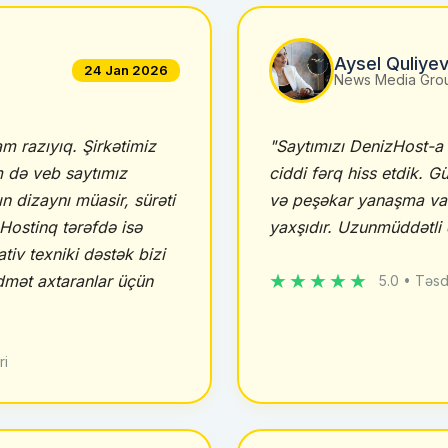
Aysel Quliye
24 Jan 2026
News Media Gro
m razıyıq. Şirkətimiz
"Saytımızı DenizHost-
m də veb saytımız
ciddi fərq hiss etdik. G
ın dizaynı müasir, sürəti
və peşəkar yanaşma var
Hostinq tərəfdə isə
yaxşıdır. Uzunmüddətli 
rativ texniki dəstək bizi
★★★★★
idmət axtaranlar üçün
5.0 • Təsd
ri