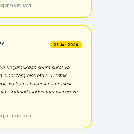
iqlənmiş müştəri
ov
25 Jan 2026
t-a köçürdükdən sonra sürət və
 ciddi fərq hiss etdik. Dəstək
dir və bütün köçürülmə prosesi
ildi. Xidmətlərindən tam razıyıq və
iqlənmiş müştəri