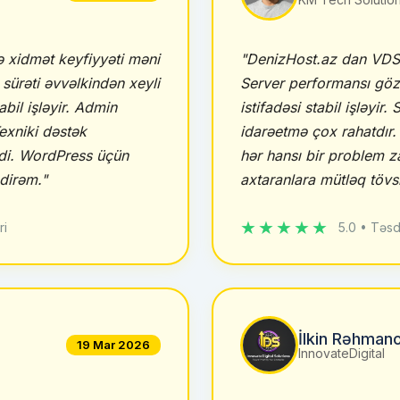
 xidmət keyfiyyəti məni
"DenizHost.az dan VDS
ürəti əvvəlkindən xeyli
Server performansı gö
abil işləyir. Admin
istifadəsi stabil işləyir.
Texniki dəstək
idarəetmə çox rahatdır
di. WordPress üçün
hər hansı bir problem 
dirəm."
axtaranlara mütləq tövs
★★★★★
ri
5.0 • Təsd
İlkin Rəhman
19 Mar 2026
InnovateDigital