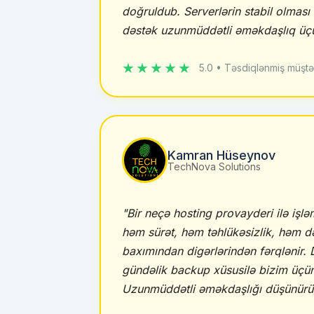
doğruldub. Serverlərin stabil olması 
dəstək uzunmüddətli əməkdaşlıq üçü
★★★★★
5.0 • Təsdiqlənmiş müştə
Kamran Hüseynov
TechNova Solutions
"Bir neçə hosting provayderi ilə iş
həm sürət, həm təhlükəsizlik, həm d
baxımından digərlərindən fərqlənir
gündəlik backup xüsusilə bizim üçün
Uzunmüddətli əməkdaşlığı düşünürü