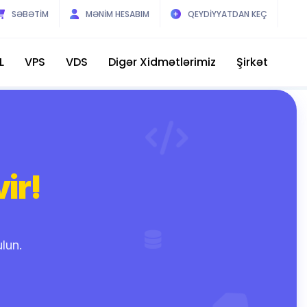
SƏBƏTİM
MƏNİM HESABIM
QEYDİYYATDAN KEÇ
L
VPS
VDS
Digər Xidmətlərimiz
Şirkət
vir!
ulun.